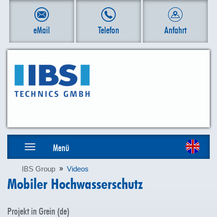
Zum
Inhalt
springen
eMail
Telefon
Anfahrt
Toggle
Menü
navigation
IBS Group
Videos
Mobiler Hochwasserschutz
Projekt in Grein (de)