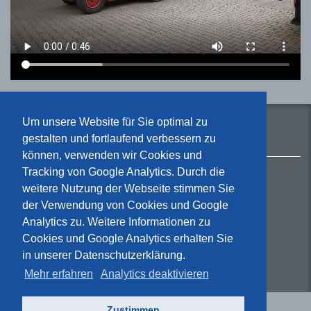
Um unsere Website für Sie optimal zu
gestalten und fortlaufend verbessern zu
können, verwenden wir Cookies und
Tracking von Google Analytics. Durch die
weitere Nutzung der Webseite stimmen Sie
der Verwendung von Cookies und Google
IBS Technics GmbH
Analytics zu. Weitere Informationen zu
Gemeindewald 6
Cookies und Google Analytics erhalten Sie
D-86672 Thierhaupten
in unserer Datenschutzerklärung.
Tel.: +49 8271 - 8176-0
Mehr erfahren
Analytics deaktivieren
Fax: +49 8271 - 8176-76
Zustimmen
Impressum
Datenschutz
Disclaimer
Sitemap
Kontakt